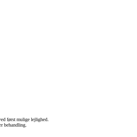
s eller en mail. Vi besvarer dig så hurtigt vi kan.
ge forgæves, hvis alle behandlere er optaget. Vi ringer tilbage så hurtig
ed først mulige lejlighed.
er behandling.