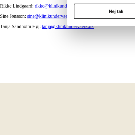
Rikke Lindgaard:
rikke@klinikundervaerk.dk
Nej tak
Sine Jønsson:
sine@klinikundervaerk.dk
Tanja Sandholm Høj:
tanja@klinikundervaerk.dk
Strandparken 6
8000 Aarhus C
hej@klinikundervaerk.dk
Tlf.:
20340934
(OBS: Telefonen besvares ikke under behandling)
CVR: 38590081