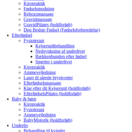
Kiropraktik
Fødselsmodning
Rebozomassage
Gravidmassage
GravidPilates (holdforløb)
Den Bedste Fødsel (Fødselsforberedelse)
Efterfødsel
Fysioterapi
Kejsersnitbehandling
Nedsynkning af underlivet
Bækkenbunden efter fødsel
Smerter i underlivet
Kiropraktik
Ammevejledning
Laser til sårede brystvorter
Efterfødselsmassage
Klar efter dit Kejsersnit (holdforløb)
EfterfødselsPilates (holdforløb)
Baby & børn
Kiropraktik
Fysioterapi
Ammevejledning
BabyMotorik (holdforløb)
Underliv
Behandling til kvinder