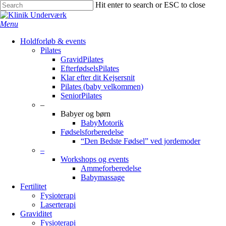
Skip
Hit enter to search or ESC to close
to
Close
main
Search
search
Menu
content
Holdforløb & events
Pilates
GravidPilates
EfterfødselsPilates
Klar efter dit Kejsersnit
Pilates (baby velkommen)
SeniorPilates
–
Babyer og børn
BabyMotorik
Fødselsforberedelse
“Den Bedste Fødsel” ved jordemoder
–
Workshops og events
Ammeforberedelse
Babymassage
Fertilitet
Fysioterapi
Laserterapi
Graviditet
Fysioterapi