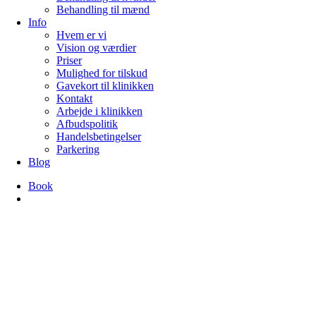
Behandling til mænd
Info
Hvem er vi
Vision og værdier
Priser
Mulighed for tilskud
Gavekort til klinikken
Kontakt
Arbejde i klinikken
Afbudspolitik
Handelsbetingelser
Parkering
Blog
Book
search