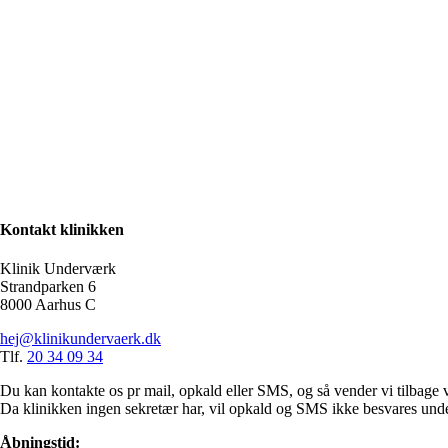
Du er meget velkommen til at give os et opkald, sende en sm
Da klinikken ingen sekretær har, kan du være uheldig at rin
Kontakt klinikken
Klinik Underværk
Strandparken 6
8000 Aarhus C
hej@klinikundervaerk.dk
Tlf.
20 34 09 34
Du kan kontakte os pr mail, opkald eller SMS, og så vender vi tilbage v
Da klinikken ingen sekretær har, vil opkald og SMS ikke besvares und
Åbningstid: