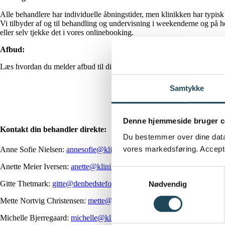
Alle behandlere har individuelle åbningstider, men klinikken har typis
Vi tilbyder af og til behandling og undervisning i weekenderne og på h
eller selv tjekke det i vores onlinebooking.
Afbud:
Læs hvordan du melder afbud til din behandling eller træning
her
.
Samtykke
Denne hjemmeside bruger c
Kontakt din behandler direkte:
Du bestemmer over dine data. 
vores markedsføring. Accepter
Anne Sofie Nielsen:
annesofie@klinikundervaerk.dk
Anette Meier Iversen:
anette@klinikundervaerk.dk
Samtykkevalg
Gitte Thetmark:
gitte@denbedstefoedsel.dk
eller tlf.
51 91 55 75
Nødvendig
Mette Nortvig Christensen:
mette@klinikundervaerk.dk
Michelle Bjerregaard:
michelle@klinikundervaerk.dk