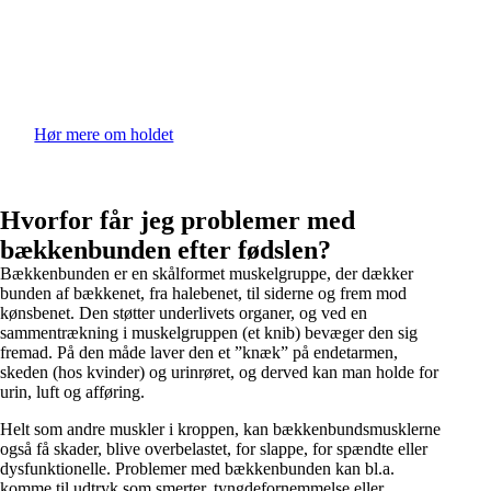
Hør mere om holdet
Hvorfor får jeg problemer med
bækkenbunden efter fødslen?
Bækkenbunden er en skålformet muskelgruppe, der dækker
bunden af bækkenet, fra halebenet, til siderne og frem mod
kønsbenet. Den støtter underlivets organer, og ved en
sammentrækning i muskelgruppen (et knib) bevæger den sig
fremad. På den måde laver den et ”knæk” på endetarmen,
skeden (hos kvinder) og urinrøret, og derved kan man holde for
urin, luft og afføring.
Helt som andre muskler i kroppen, kan bækkenbundsmusklerne
også få skader, blive overbelastet, for slappe, for spændte eller
dysfunktionelle. Problemer med bækkenbunden kan bl.a.
komme til udtryk som smerter, tyngdefornemmelse eller