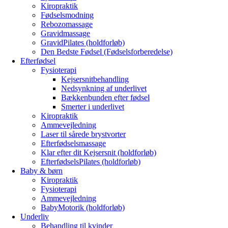
Kiropraktik
Fødselsmodning
Rebozomassage
Gravidmassage
GravidPilates (holdforløb)
Den Bedste Fødsel (Fødselsforberedelse)
Efterfødsel
Fysioterapi
Kejsersnitbehandling
Nedsynkning af underlivet
Bækkenbunden efter fødsel
Smerter i underlivet
Kiropraktik
Ammevejledning
Laser til sårede brystvorter
Efterfødselsmassage
Klar efter dit Kejsersnit (holdforløb)
EfterfødselsPilates (holdforløb)
Baby & børn
Kiropraktik
Fysioterapi
Ammevejledning
BabyMotorik (holdforløb)
Underliv
Behandling til kvinder