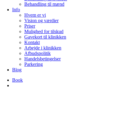
Behandling til mænd
Info
Hvem er vi
Vision og værdier
Priser
Mulighed for tilskud
Gavekort til klinikken
Kontakt
Arbejde i klinikken
Afbudspolitik
Handelsbetingelser
Parkering
Blog
Book
search