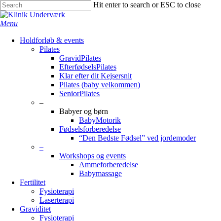
Skip
Hit enter to search or ESC to close
to
Close
Close
main
Search
search
Menu
content
Menu
Holdforløb & events
Pilates
GravidPilates
EfterfødselsPilates
Klar efter dit Kejsersnit
Pilates (baby velkommen)
SeniorPilates
–
Babyer og børn
BabyMotorik
Fødselsforberedelse
“Den Bedste Fødsel” ved jordemoder
–
Workshops og events
Ammeforberedelse
Babymassage
Fertilitet
Fysioterapi
Laserterapi
Graviditet
Fysioterapi