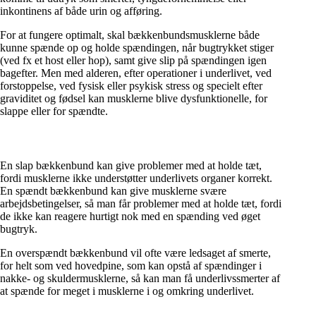
inkontinens af både urin og afføring.
For at fungere optimalt, skal bækkenbundsmusklerne både
kunne spænde op og holde spændingen, når bugtrykket stiger
(ved fx et host eller hop), samt give slip på spændingen igen
bagefter. Men med alderen, efter operationer i underlivet, ved
forstoppelse, ved fysisk eller psykisk stress og specielt efter
graviditet og fødsel kan musklerne blive dysfunktionelle, for
slappe eller for spændte.
En slap bækkenbund kan give problemer med at holde tæt,
fordi musklerne ikke understøtter underlivets organer korrekt.
En spændt bækkenbund kan give musklerne svære
arbejdsbetingelser, så man får problemer med at holde tæt, fordi
de ikke kan reagere hurtigt nok med en spænding ved øget
bugtryk.
En overspændt bækkenbund vil ofte være ledsaget af smerte,
for helt som ved hovedpine, som kan opstå af spændinger i
nakke- og skuldermusklerne, så kan man få underlivssmerter af
at spænde for meget i musklerne i og omkring underlivet.