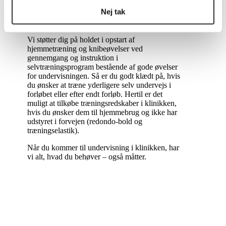
mødre
Nej tak
Viden om tilbagevenden til løb og sport
Opsamling
Vi støtter dig på holdet i opstart af
hjemmetræning og knibeøvelser ved
gennemgang og instruktion i
selvtræningsprogram bestående af gode øvelser
for undervisningen. Så er du godt klædt på, hvis
du ønsker at træne yderligere selv undervejs i
forløbet eller efter endt forløb. Hertil er det
muligt at tilkøbe træningsredskaber i klinikken,
hvis du ønsker dem til hjemmebrug og ikke har
udstyret i forvejen (redondo-bold og
træningselastik).
Når du kommer til undervisning i klinikken, har
vi alt, hvad du behøver – også måtter.