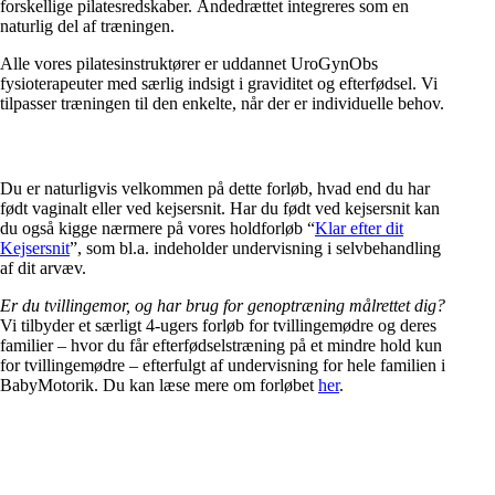
forskellige pilatesredskaber. Åndedrættet integreres som en
naturlig del af træningen.
Alle vores pilatesinstruktører er uddannet UroGynObs
fysioterapeuter med særlig indsigt i graviditet og efterfødsel. Vi
tilpasser træningen til den enkelte, når der er individuelle behov.
Du er naturligvis velkommen på dette forløb, hvad end du har
født vaginalt eller ved kejsersnit. Har du født ved kejsersnit kan
du også kigge nærmere på vores holdforløb “
Klar efter dit
Kejsersnit
”, som bl.a. indeholder undervisning i selvbehandling
af dit arvæv.
Er du tvillingemor, og har brug for genoptræning målrettet dig?
Vi tilbyder et særligt
4
-ugers forløb for tvillingemødre og deres
familier – hvor du får efterfødselstræning på et mindre hold kun
for tvillingemødre
– efterfulgt af undervisning for hele familien i
BabyMotorik.
Du kan læse mere om forløbet
her
.