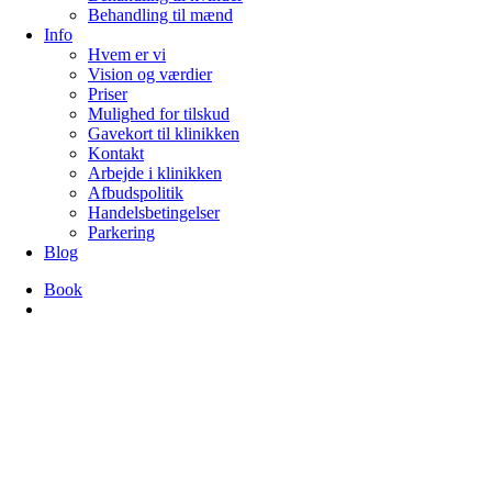
Behandling til mænd
Info
Hvem er vi
Vision og værdier
Priser
Mulighed for tilskud
Gavekort til klinikken
Kontakt
Arbejde i klinikken
Afbudspolitik
Handelsbetingelser
Parkering
Blog
Book
search