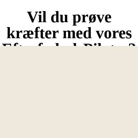
Vil du prøve
kræfter med vores
EfterfødselsPilates?
Med max 8 deltagere på holdet, er der god plads og
opmærksomhed til dig – og masser af hygge, grin og mulighed for
at lære de andre deltagere lidt at kende.
Din baby er selvfølgelig velkommen på holdet. Vi har
slyngevugger i studiet, og god plads til din barnevogn på grønne,
rolige arealer lige udenfor klinikken, som kan ses fra vores
træningsstudie.
Du tilmelder dig holdet samt betaler via vores onlinebooking.
Hvis du skulle blive forhindret i fremmøde til en træning, så har du
mulighed for at overvære undervisningen online, så du kan træne
med hjemmefra. Hvis muligt ift. holdbelægning kan vi også