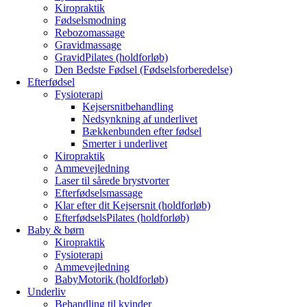
Kiropraktik
Fødselsmodning
Rebozomassage
Gravidmassage
GravidPilates (holdforløb)
Den Bedste Fødsel (Fødselsforberedelse)
Efterfødsel
Fysioterapi
Kejsersnitbehandling
Nedsynkning af underlivet
Bækkenbunden efter fødsel
Smerter i underlivet
Kiropraktik
Ammevejledning
Laser til sårede brystvorter
Efterfødselsmassage
Klar efter dit Kejsersnit (holdforløb)
EfterfødselsPilates (holdforløb)
Baby & børn
Kiropraktik
Fysioterapi
Ammevejledning
BabyMotorik (holdforløb)
Underliv
Behandling til kvinder