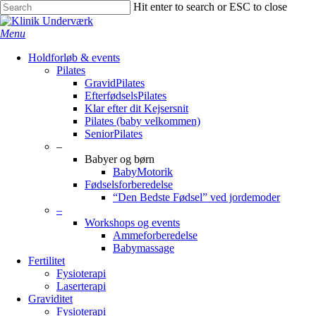
Skip
Hit enter to search or ESC to close
to
Close
main
Search
search
Menu
content
Holdforløb & events
Pilates
GravidPilates
EfterfødselsPilates
Klar efter dit Kejsersnit
Pilates (baby velkommen)
SeniorPilates
–
Babyer og børn
BabyMotorik
Fødselsforberedelse
“Den Bedste Fødsel” ved jordemoder
–
Workshops og events
Ammeforberedelse
Babymassage
Fertilitet
Fysioterapi
Laserterapi
Graviditet
Fysioterapi