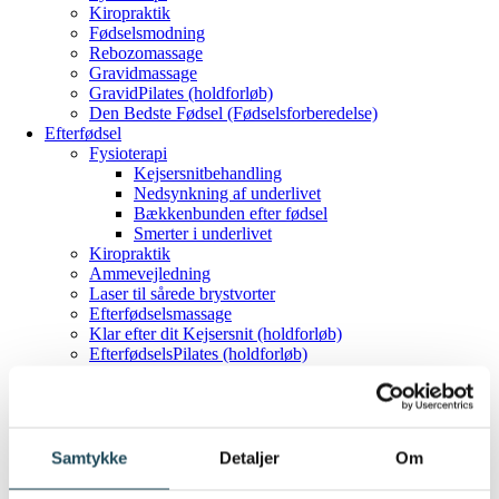
Kiropraktik
Fødselsmodning
Rebozomassage
Gravidmassage
GravidPilates (holdforløb)
Den Bedste Fødsel (Fødselsforberedelse)
Efterfødsel
Fysioterapi
Kejsersnitbehandling
Nedsynkning af underlivet
Bækkenbunden efter fødsel
Smerter i underlivet
Kiropraktik
Ammevejledning
Laser til sårede brystvorter
Efterfødselsmassage
Klar efter dit Kejsersnit (holdforløb)
EfterfødselsPilates (holdforløb)
Baby & børn
Kiropraktik
Fysioterapi
Ammevejledning
BabyMotorik (holdforløb)
Samtykke
Detaljer
Om
Underliv
Behandling til kvinder