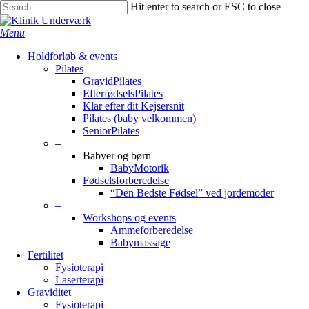
Skip
Hit enter to search or ESC to close
to
Close
Close
main
Search
search
Menu
content
Menu
Holdforløb & events
Pilates
GravidPilates
EfterfødselsPilates
Klar efter dit Kejsersnit
Pilates (baby velkommen)
SeniorPilates
–
Babyer og børn
BabyMotorik
Fødselsforberedelse
“Den Bedste Fødsel” ved jordemoder
–
Workshops og events
Ammeforberedelse
Babymassage
Fertilitet
Fysioterapi
Laserterapi
Graviditet
Fysioterapi