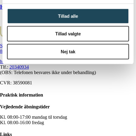
Halebenssmerter
Tillad alle
Tillad valgte
Strandparken 6
8000 Aarhus C
Nej tak
hej@klinikundervaerk.dk
Tlf.:
20340934
(OBS: Telefonen besvares ikke under behandling)
CVR: 38590081
Praktisk information
Vejledende åbningstider
Kl. 08:00-17:00 mandag til torsdag
Kl. 08:00-16:00 fredag
Links