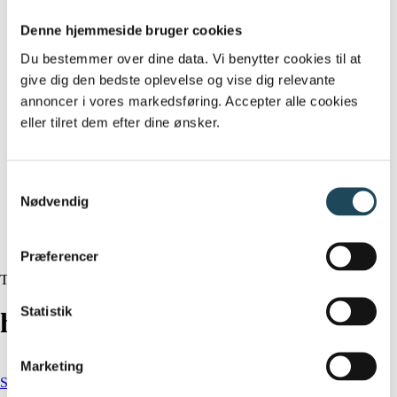
Behandling til mænd
Info
Denne hjemmeside bruger cookies
Hvem er vi
Du bestemmer over dine data. Vi benytter cookies til at
Vision og værdier
Priser
give dig den bedste oplevelse og vise dig relevante
Mulighed for tilskud
annoncer i vores markedsføring. Accepter alle cookies
Gavekort til klinikken
eller tilret dem efter dine ønsker.
Kontakt
Arbejde i klinikken
Afbudspolitik
Handelsbetingelser
Samtykkevalg
Parkering
Nødvendig
Blog
Book
search
Præferencer
Tag
Statistik
halebenssmerter
Marketing
Smerter og kropsbehandling