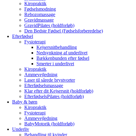
Kiropraktik
Fødselsmodning
Rebozomassage
Gravidmassage
GravidPilates (holdforløb)
Den Bedste Fødsel (Fødselsforberedelse)
Efterfødsel
Fysioterapi
Kejsersnitbehandling
Nedsynkning af underlivet
Bækkenbunden efter fødsel
Smerter i underlivet
Kiropraktik
Ammevejledning
Laser til sårede brystvorter
Efterfødselsmassage
Klar efter dit Kejsersnit (holdforløb)
EfterfødselsPilates (holdforløb)
Baby & børn
Kiropraktik
Fysioterapi
Ammevejledning
BabyMotorik (holdforløb)
Underliv
Behandling til kvinder