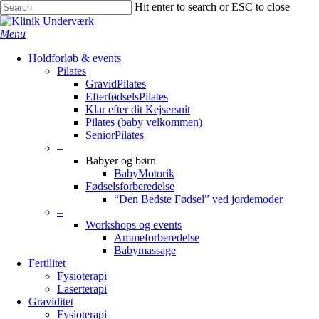
Skip
Hit enter to search or ESC to close
to
Close
main
Search
search
Menu
content
Holdforløb & events
Pilates
GravidPilates
EfterfødselsPilates
Klar efter dit Kejsersnit
Pilates (baby velkommen)
SeniorPilates
–
Babyer og børn
BabyMotorik
Fødselsforberedelse
“Den Bedste Fødsel” ved jordemoder
–
Workshops og events
Ammeforberedelse
Babymassage
Fertilitet
Fysioterapi
Laserterapi
Graviditet
Fysioterapi