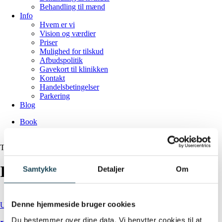
Behandling til mænd
Info
Hvem er vi
Vision og værdier
Priser
Mulighed for tilskud
Afbudspolitik
Gavekort til klinikken
Kontakt
Handelsbetingelser
Parkering
Blog
Book
search
Tag
IMT-behandling
Samtykke
Detaljer
Om
Denne hjemmeside bruger cookies
Underliv og gynækologisk sundhed
Du bestemmer over dine data. Vi benytter cookies til at