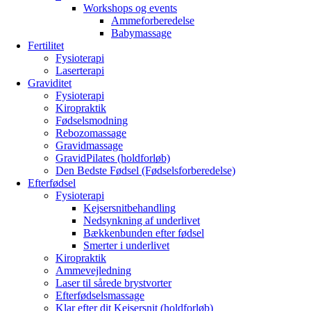
Workshops og events
Ammeforberedelse
Babymassage
Fertilitet
Fysioterapi
Laserterapi
Graviditet
Fysioterapi
Kiropraktik
Fødselsmodning
Rebozomassage
Gravidmassage
GravidPilates (holdforløb)
Den Bedste Fødsel (Fødselsforberedelse)
Efterfødsel
Fysioterapi
Kejsersnitbehandling
Nedsynkning af underlivet
Bækkenbunden efter fødsel
Smerter i underlivet
Kiropraktik
Ammevejledning
Laser til sårede brystvorter
Efterfødselsmassage
Klar efter dit Kejsersnit (holdforløb)