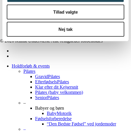
Samarbejde
Vision og værdier
Tillad valgte
Arbejde i klinikken
Handelsbetingelser
Privatlivspolitik
Nej tak
Persondatapolitik
© 2026 Klinik Underværk. Alle rettigheder forbeholdes
facebook
instagram
Close
Holdforløb & events
Menu
Pilates
GravidPilates
EfterfødselsPilates
Klar efter dit Kejsersnit
Pilates (baby velkommen)
SeniorPilates
–
Babyer og børn
BabyMotorik
Fødselsforberedelse
“Den Bedste Fødsel” ved jordemoder
–