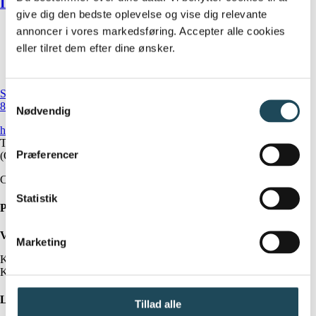
IMT-behandling
give dig den bedste oplevelse og vise dig relevante
annoncer i vores markedsføring. Accepter alle cookies
eller tilret dem efter dine ønsker.
Strandparken 6
Samtykkevalg
8000 Aarhus C
Nødvendig
hej@klinikundervaerk.dk
Tlf.:
20340934
Præferencer
(OBS: Telefonen besvares ikke under behandling)
CVR: 38590081
Statistik
Praktisk information
Vejledende åbningstider
Marketing
Kl. 08:00-17:00 mandag til torsdag
Kl. 08:00-16:00 fredag
Links
Tillad alle