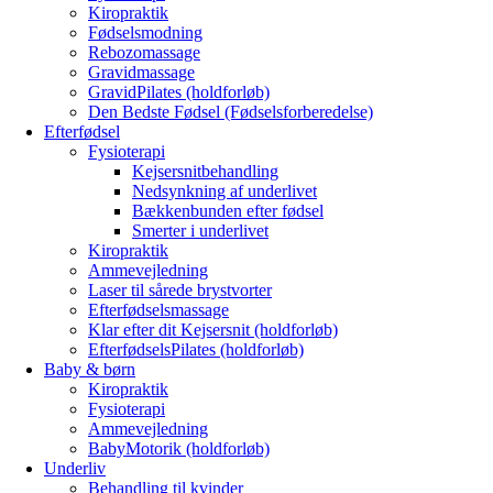
Kiropraktik
Fødselsmodning
Rebozomassage
Gravidmassage
GravidPilates (holdforløb)
Den Bedste Fødsel (Fødselsforberedelse)
Efterfødsel
Fysioterapi
Kejsersnitbehandling
Nedsynkning af underlivet
Bækkenbunden efter fødsel
Smerter i underlivet
Kiropraktik
Ammevejledning
Laser til sårede brystvorter
Efterfødselsmassage
Klar efter dit Kejsersnit (holdforløb)
EfterfødselsPilates (holdforløb)
Baby & børn
Kiropraktik
Fysioterapi
Ammevejledning
BabyMotorik (holdforløb)
Underliv
Behandling til kvinder