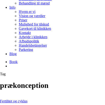
Behandling til mænd
Info
Hvem er vi
Vision og værdier
Priser
Mulighed for tilskud
Gavekort til klinikken
Kontakt
Arbejde i klinikken
Afbudspolitik
Handelsbetingelser
Parkering
Blog
Book
search
Tag
prækonception
Fertilitet og cyklus