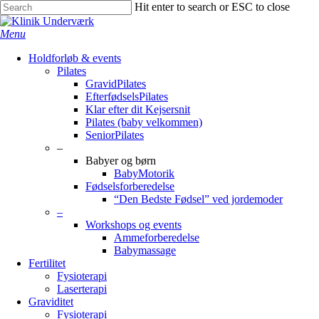
Skip
Hit enter to search or ESC to close
to
Close
main
Search
search
Menu
content
Holdforløb & events
Pilates
GravidPilates
EfterfødselsPilates
Klar efter dit Kejsersnit
Pilates (baby velkommen)
SeniorPilates
–
Babyer og børn
BabyMotorik
Fødselsforberedelse
“Den Bedste Fødsel” ved jordemoder
–
Workshops og events
Ammeforberedelse
Babymassage
Fertilitet
Fysioterapi
Laserterapi
Graviditet
Fysioterapi