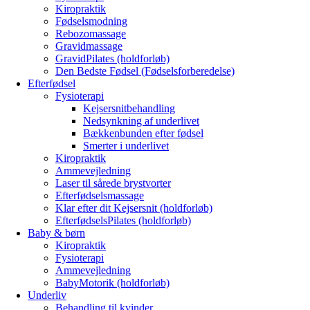
Kiropraktik
Fødselsmodning
Rebozomassage
Gravidmassage
GravidPilates (holdforløb)
Den Bedste Fødsel (Fødselsforberedelse)
Efterfødsel
Fysioterapi
Kejsersnitbehandling
Nedsynkning af underlivet
Bækkenbunden efter fødsel
Smerter i underlivet
Kiropraktik
Ammevejledning
Laser til sårede brystvorter
Efterfødselsmassage
Klar efter dit Kejsersnit (holdforløb)
EfterfødselsPilates (holdforløb)
Baby & børn
Kiropraktik
Fysioterapi
Ammevejledning
BabyMotorik (holdforløb)
Underliv
Behandling til kvinder