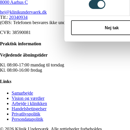
8000 Aarhus C
hej@klinikundervaerk.dk
Tlf.:
20340934
(OBS: Telefonen besvares ikke under behandling)
Nej tak
CVR: 38590081
Praktisk information
Vejledende åbningstider
Kl. 08:00-17:00 mandag til torsdag
Kl. 08:00-16:00 fredag
Links
Samarbejde
Vision og værdier
Arbejde i klinikken
Handelsbetingelser
Privatlivspolitik
Persondatapolitik
© 2026 Klinik Underværk. Alle rettigheder forbeholdes