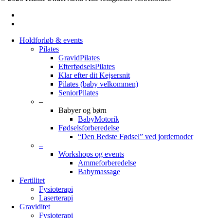
facebook
instagram
Close
Holdforløb & events
Menu
Pilates
GravidPilates
EfterfødselsPilates
Klar efter dit Kejsersnit
Pilates (baby velkommen)
SeniorPilates
–
Babyer og børn
BabyMotorik
Fødselsforberedelse
“Den Bedste Fødsel” ved jordemoder
–
Workshops og events
Ammeforberedelse
Babymassage
Fertilitet
Fysioterapi
Laserterapi
Graviditet
Fysioterapi