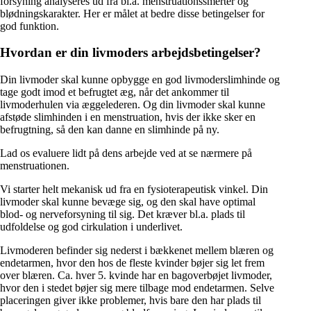
forsyning analyseres ud fra bl.a. menstruationssmerter og
blødningskarakter. Her er målet at bedre disse betingelser for
god funktion.
Hvordan er din livmoders arbejdsbetingelser?
Din livmoder skal kunne opbygge en god livmoderslimhinde og
tage godt imod et befrugtet æg, når det ankommer til
livmoderhulen via æggelederen. Og din livmoder skal kunne
afstøde slimhinden i en menstruation, hvis der ikke sker en
befrugtning, så den kan danne en slimhinde på ny.
Lad os evaluere lidt på dens arbejde ved at se nærmere på
menstruationen.
Vi starter helt mekanisk ud fra en fysioterapeutisk vinkel. Din
livmoder skal kunne bevæge sig, og den skal have optimal
blod- og nerveforsyning til sig. Det kræver bl.a. plads til
udfoldelse og god cirkulation i underlivet.
Livmoderen befinder sig nederst i bækkenet mellem blæren og
endetarmen, hvor den hos de fleste kvinder bøjer sig let frem
over blæren. Ca. hver 5. kvinde har en bagoverbøjet livmoder,
hvor den i stedet bøjer sig mere tilbage mod endetarmen. Selve
placeringen giver ikke problemer, hvis bare den har plads til