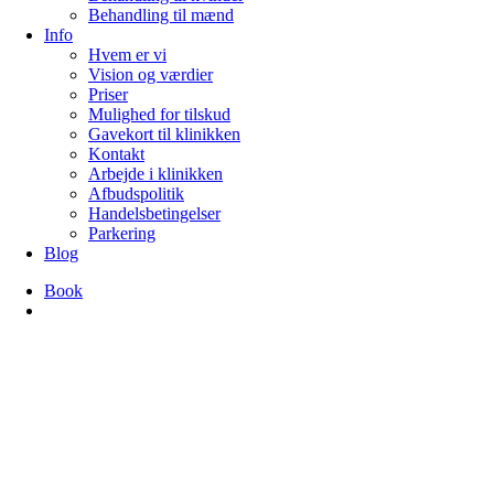
Behandling til mænd
Info
Hvem er vi
Vision og værdier
Priser
Mulighed for tilskud
Gavekort til klinikken
Kontakt
Arbejde i klinikken
Afbudspolitik
Handelsbetingelser
Parkering
Blog
Book
search
Fertilitet og cyklus
Gemmer din menstruation på