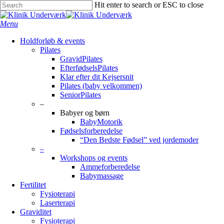
Skip
Hit enter to search or ESC to close
to
Close
main
Search
search
Menu
content
Holdforløb & events
Pilates
GravidPilates
EfterfødselsPilates
Klar efter dit Kejsersnit
Pilates (baby velkommen)
SeniorPilates
–
Babyer og børn
BabyMotorik
Fødselsforberedelse
“Den Bedste Fødsel” ved jordemoder
–
Workshops og events
Ammeforberedelse
Babymassage
Fertilitet
Fysioterapi
Laserterapi
Graviditet
Fysioterapi