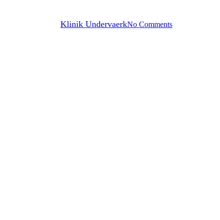
viden om din fertilitet?
By
Klinik Undervaerk
No Comments