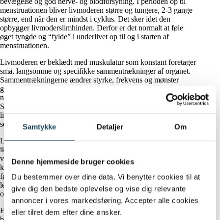
bevægelse og god nerve- og blodforsyning. I perioden op til
menstruationen bliver livmoderen større og tungere, 2-3 gange
større, end når den er mindst i cyklus. Det sker idet den
opbygger livmoderslimhinden. Derfor er det normalt at føle
øget tyngde og “fylde” i underlivet op til og i starten af
menstruationen.
Livmoderen er beklædt med muskulatur som konstant foretager
små, langsomme og specifikke sammentrækninger af organet.
Sammentrækningerne ændrer styrke, frekvens og mønster
gennem cyklus, og de er kraftigst under menstruationen. Det er
normalt, hvis du mærker det som en murrende aktivitet.
Sammentrækningerne sker fra toppen ned mod bunden af
livmoderen i starten af cyklus, netop for at afstøde slimhinden
som menstruation ud gennem livmoderhalsen.
Samtykke
Detaljer
Om
Livmoderen kan mekanisk blive udfordret i sit arbejde, hvis den
ikke har mulighed for at bevæge sig optimalt. Det kan f.eks.
være grundet arvæv i underlivet eller i selve livmoderen. Arvæv
Denne hjemmeside bruger cookies
kan opstå efter infektioner, operationer eller udskrab, eller som
følge af sygdommen endometriose. Stramhed i bindevæv og
Du bestemmer over dine data. Vi benytter cookies til at
ledbånd, eller øget spænding i muskler i bækkenregionen kan
give dig den bedste oplevelse og vise dig relevante
også begrænse livmoderen.
annoncer i vores markedsføring. Accepter alle cookies
Er du meget stillesiddende og inaktiv, så ligger din livmoder i et
eller tilret dem efter dine ønsker.
bækken, som ikke er vant til bevægelse. Kredsløbet og