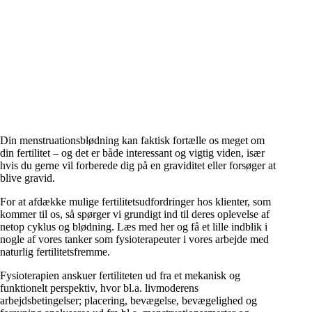
Anne Sofie Nielsen
og
Anette Meier Iversen
, GynObs fysioterapeuter.
Udgivet d. 01.02.22
Din menstruationsblødning kan faktisk fortælle os meget om
din fertilitet – og det er både interessant og vigtig viden, især
hvis du gerne vil forberede dig på en graviditet eller forsøger at
blive gravid.
For at afdække mulige fertilitetsudfordringer hos klienter, som
kommer til os, så spørger vi grundigt ind til deres oplevelse af
netop cyklus og blødning. Læs med her og få et lille indblik i
nogle af vores tanker som fysioterapeuter i vores arbejde med
naturlig fertilitetsfremme.
Fysioterapien anskuer fertiliteten ud fra et mekanisk og
funktionelt perspektiv, hvor bl.a. livmoderens
arbejdsbetingelser; placering, bevægelse, bevægelighed og