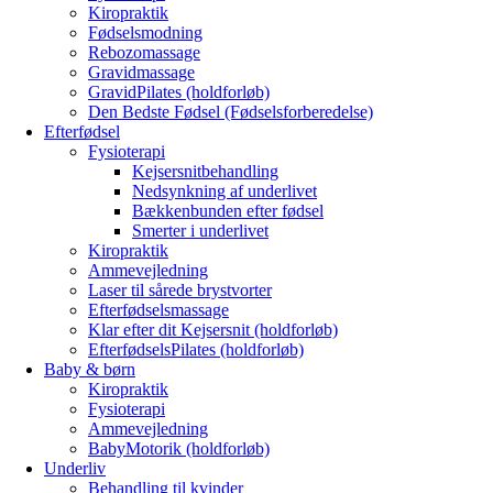
Kiropraktik
Fødselsmodning
Rebozomassage
Gravidmassage
GravidPilates (holdforløb)
Den Bedste Fødsel (Fødselsforberedelse)
Efterfødsel
Fysioterapi
Kejsersnitbehandling
Nedsynkning af underlivet
Bækkenbunden efter fødsel
Smerter i underlivet
Kiropraktik
Ammevejledning
Laser til sårede brystvorter
Efterfødselsmassage
Klar efter dit Kejsersnit (holdforløb)
EfterfødselsPilates (holdforløb)
Baby & børn
Kiropraktik
Fysioterapi
Ammevejledning
BabyMotorik (holdforløb)
Underliv
Behandling til kvinder