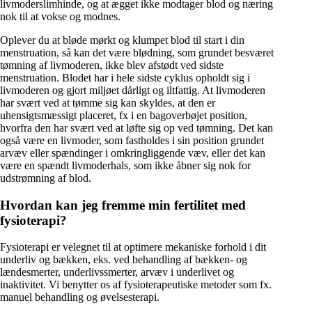
livmoderslimhinde, og at ægget ikke modtager blod og næring
nok til at vokse og modnes.
Oplever du at bløde mørkt og klumpet blod til start i din
menstruation, så kan det være blødning, som grundet besværet
tømning af livmoderen, ikke blev afstødt ved sidste
menstruation. Blodet har i hele sidste cyklus opholdt sig i
livmoderen og gjort miljøet dårligt og iltfattig. At livmoderen
har svært ved at tømme sig kan skyldes, at den er
uhensigtsmæssigt placeret, fx i en bagoverbøjet position,
hvorfra den har svært ved at løfte sig op ved tømning. Det kan
også være en livmoder, som fastholdes i sin position grundet
arvæv eller spændinger i omkringliggende væv, eller det kan
være en spændt livmoderhals, som ikke åbner sig nok for
udstrømning af blod.
Hvordan kan jeg fremme min fertilitet med
fysioterapi?
Fysioterapi er velegnet til at optimere mekaniske forhold i dit
underliv og bækken, eks. ved behandling af bækken- og
lændesmerter, underlivssmerter, arvæv i underlivet og
inaktivitet. Vi benytter os af fysioterapeutiske metoder som fx.
manuel behandling og øvelsesterapi.