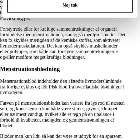
selve blødningen bekræfte den formodning. Smerter der stråler
Nej tak
væk fra området omkring livmoderen, kan fortælle os lidt om,
hvilke strukturer livmoderen enten begrænses af eller har
indvirkning på.
Forstyrrede eller for kraftige sammentrækninger af organet i
forbindelse med menstruationen, kan også medføre smerter. Det
kan fx skyldes mængden af de kemiske stoffer, som aktiverer
livmodermuskulaturen. Det kan også skyldes muskelknuder
eller polypper, som både kan forstyrre sammentrækningerne
og/eller medføre meget kraftige blødninger.
Menstruationsblødning
Menstruationsblod indeholder den afstødte livmoderslimhinde
fra forrige cyklus og lidt frisk blod fra overfladiske blødninger i
livmoderen.
Farven på menstruationsblodet kan variere fra lys rød til næsten
sort, og konsistensen kan både være slimet, grynet, klumpet
eller nærmest vandigt, hvilket alle er tegn på en ubalance i
forhold til kvaliteten, mængden og gennemstrømningen af
blodet.
Bløder man kun lidt, så kan det være et udtryk for en sparsom